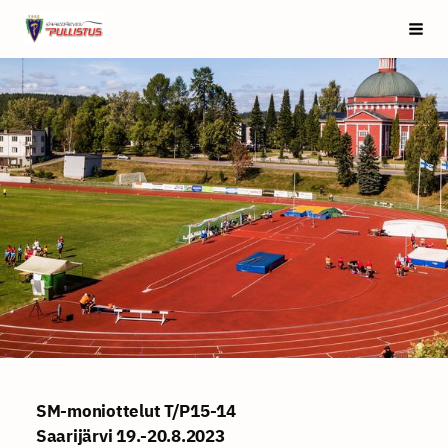
Siirry
Saarijärven Pullistus
Vali
sivun
sisältöön
SM-moniottelut T/P15-14
Saarijärvi 19.-20.8.2023