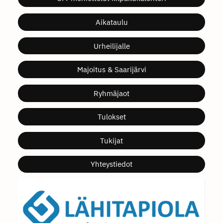
Aikataulu
Urheilijalle
Majoitus & Saarijärvi
Ryhmäjaot
Tulokset
Tukijat
Yhteystiedot