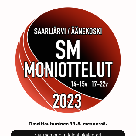
Ilmoittautuminen 11.8. mennessä.
SM-moniottelut kilpailukalenteri